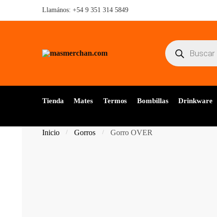
Skip
Skip
Llamános:
+54 9 351 314 5849
to
to
navigation
content
Búsqueda
de
productos
Tienda
Mates
Termos
Bombillas
Drinkware
Inicio
Gorros
Gorro OVER
/
/