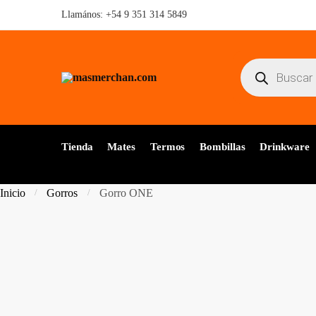
Skip
Skip
Llamános:
+54 9 351 314 5849
to
to
navigation
content
Búsqueda
de
productos
Tienda
Mates
Termos
Bombillas
Drinkware
Inicio
Gorros
Gorro ONE
/
/