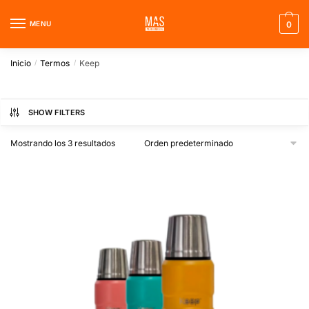
Skip
Skip
to
to
MENU
0
navigation
content
Inicio
Termos
Keep
/
/
SHOW FILTERS
Mostrando los 3 resultados