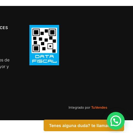
ICES
os de
yor y
Integrado por
TuVendes
Tenes alguna duda? te llamamos?