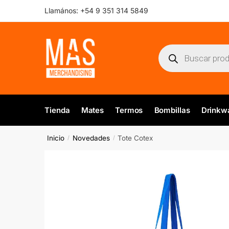
Skip
Skip
Llamános:
+54 9 351 314 5849
to
to
navigation
content
Búsqueda
de
productos
Tienda
Mates
Termos
Bombillas
Drinkw
Inicio
Novedades
Tote Cotex
/
/