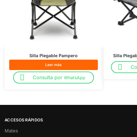
Silla Plegable Pampero
Silla Plega
Leer más
Co
Consulta por
WhatsApp
ACCESOS RÁPIDOS
Mates