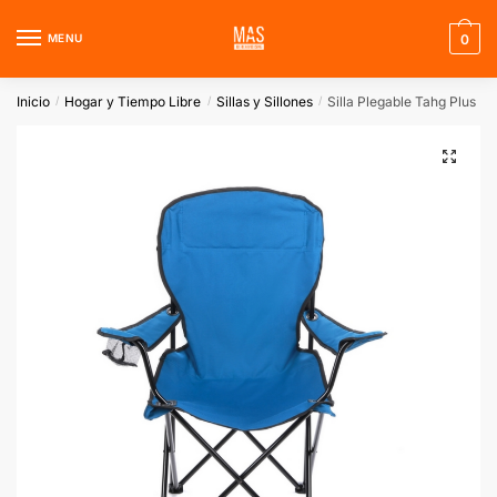
Skip
Skip
to
to
MENU
0
navigation
content
Inicio
Hogar y Tiempo Libre
Sillas y Sillones
Silla Plegable Tahg Plus
/
/
/
🔍