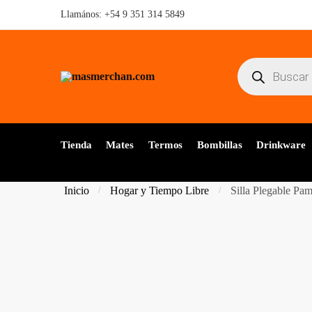
Skip
Skip
Llamános:
+54 9 351 314 5849
to
to
navigation
content
Búsqueda
de
productos
Tienda
Mates
Termos
Bombillas
Drinkware
Inicio
Hogar y Tiempo Libre
Silla Plegable Pa
/
/