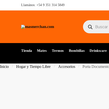
Skip
Skip
Llamános:
+54 9 351 314 5849
to
to
navigation
content
Búsqueda
de
productos
Tienda
Mates
Termos
Bombillas
Drinkware
Inicio
Hogar y Tiempo Libre
Accesorios
Porta Documento
/
/
/