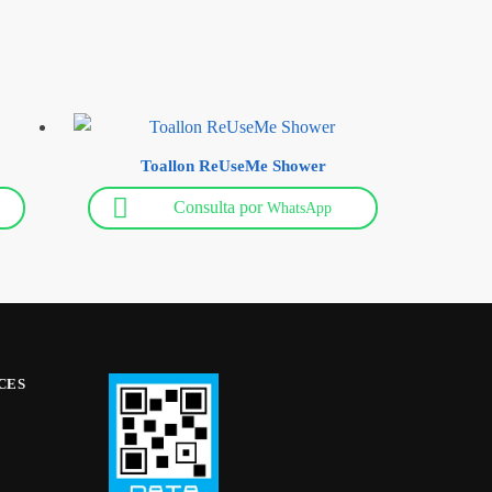
Toallon ReUseMe Shower
Consulta por
WhatsApp
ICES