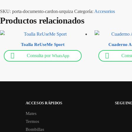
SKU:
porta-documento-cardon-urquiza
Categoría:
Accesorios
Productos relacionados
Toalla ReUseMe Sport
Cuaderno A
Consulta por
Consu
WhatsApp
ACCESOS RÁPIDOS
SEGUIN
Mates
Termos
Bombillas