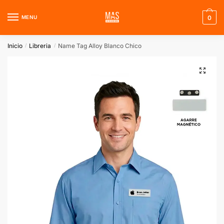
Skip
Skip
to
to
MENU
0
navigation
content
Inicio
Libreria
Name Tag Alloy Blanco Chico
/
/
🔍