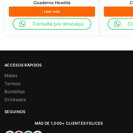
Cuaderno Howlita
C
Leer más
Consulta por
Co
WhatsApp
ACCESOS RÁPIDOS
Mates
Termos
Bombillas
Drinkware
SEGUINOS
MÁS DE 1,000+ CLIENTES FELICES