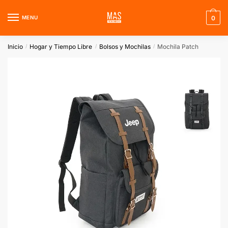
Skip
Skip
to
to
MENU
0
navigation
content
Inicio
Hogar y Tiempo Libre
Bolsos y Mochilas
Mochila Patch
/
/
/