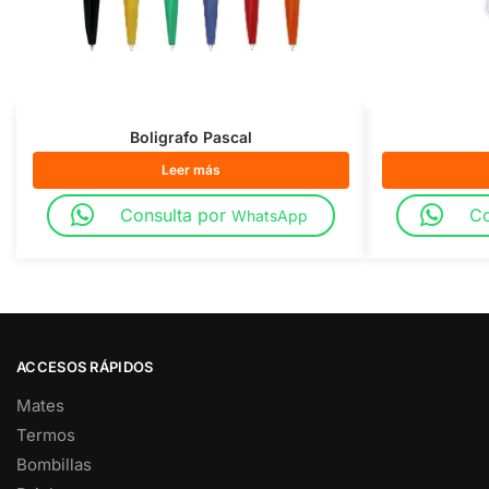
Boligrafo Pascal
Leer más
Consulta por
Co
WhatsApp
ACCESOS RÁPIDOS
Mates
Termos
Bombillas