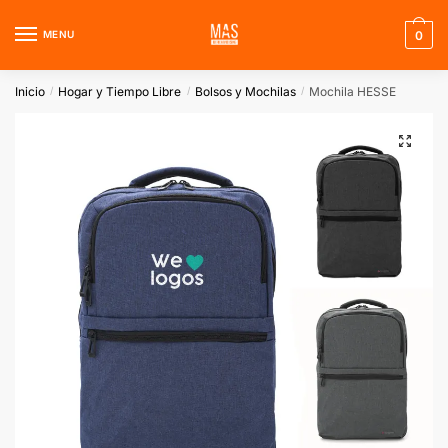
Skip
Skip
to
to
MENU
0
navigation
content
Inicio
Hogar y Tiempo Libre
Bolsos y Mochilas
Mochila HESSE
/
/
/
🔍