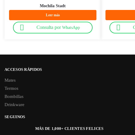
Mochila Stadt
Leer más
Consulta por
C
WhatsApp
ACCESOS RÁPIDOS
Mates
Termos
Bombillas
Drinkware
SEGUINOS
MÁS DE 1,000+ CLIENTES FELICES