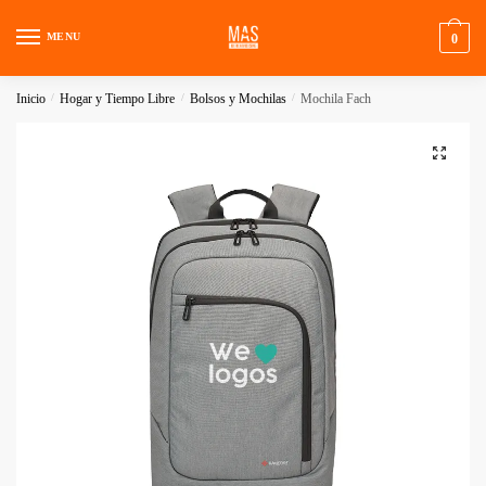
Skip
Skip
to
to
MENU
0
navigation
content
Inicio
/
Hogar y Tiempo Libre
/
Bolsos y Mochilas
/
Mochila Fach
🔍