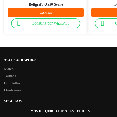
Boligrafo QS50 Stone
B
Leer más
Consulta por
C
WhatsApp
ACCESOS RÁPIDOS
Mates
Termos
Bombillas
Drinkware
SEGUINOS
MÁS DE 1,000+ CLIENTES FELICES