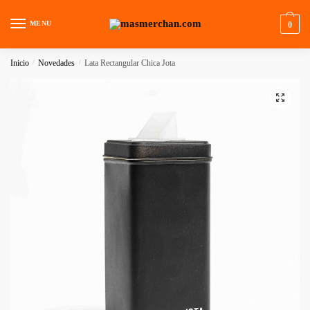
Skip
Skip
to
to
MENU
0
navigation
content
Inicio
/
Novedades
/
Lata Rectangular Chica Jota
🔍