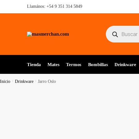
Skip
Skip
Llamános:
+54 9 351 314 5849
to
to
navigation
content
Búsqueda
de
productos
Tienda
Mates
Termos
Bombillas
Drinkware
Inicio
/
Drinkware
/
Jarro Oslo