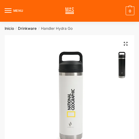
Skip
Skip
to
to
MENU
0
navigation
content
Inicio
Drinkware
Handler Hydra Go
/
/
🔍