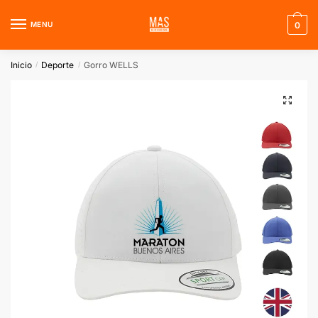
Skip
Skip
to
to
MENU
0
navigation
content
Inicio
Deporte
Gorro WELLS
/
/
🔍