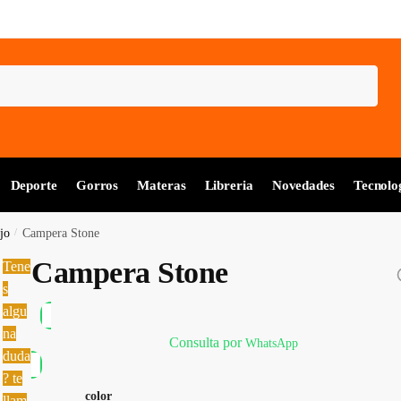
Deporte
Gorros
Materas
Libreria
Novedades
Tecnolo
jo
/
Campera Stone
Campera Stone
Tene
s
algu
na
Consulta por
WhatsApp
duda
? te
color
llam