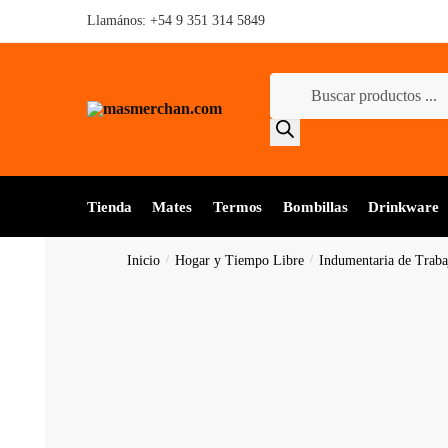
Skip
Skip
Llamános:
+54 9 351 314 5849
to
to
navigation
content
Búsqueda
de
productos
Tienda
Mates
Termos
Bombillas
Drinkware
Inicio
/
Hogar y Tiempo Libre
/
Indumentaria de Traba