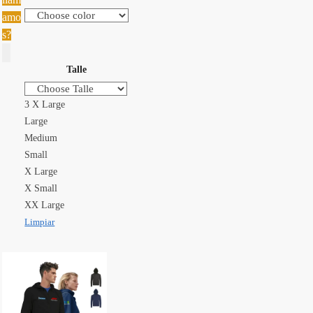
amo
s?
Talle
3 X Large
Large
Medium
Small
X Large
X Small
XX Large
Limpiar