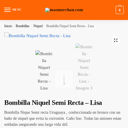
Skip
Skip
to
to
MENU
0
navigation
content
Inicio
/
Bombillas
/
Niquel
/
Bombilla Niquel Semi Recta – Lisa
🔍
Bombilla Niquel Semi Recta – Lisa
Bombilla Nique Semi recta Uruguaya , confeccionada en bronce con un
baño de niquel que evita la corrosión. Caño liso. Todas las uniones estan
soldadas asegurando una larga vida útil.