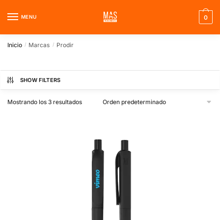
Skip
Skip
to
to
MENU
0
navigation
content
Inicio
Marcas
Prodir
/
/
SHOW FILTERS
Mostrando los 3 resultados